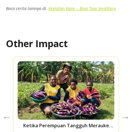
Baca cerita lainnya di:
Kegiatan Kami – Bina Tani Sejahtera
Other Impact
Ketika Perempuan Tangguh Merauke
K