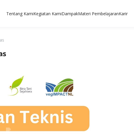
Tentang Kami
Kegiatan Kami
Dampak
Materi Pembelajaran
Karir
tas
as
it Berkualitas