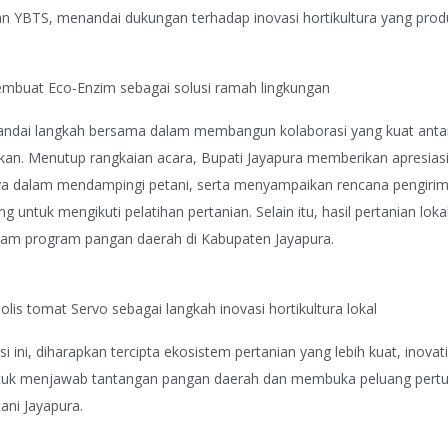
n YBTS, menandai dukungan terhadap inovasi hortikultura yang produk
embuat Eco-Enzim sebagai solusi ramah lingkungan
nandai langkah bersama dalam membangun kolaborasi yang kuat anta
kan. Menutup rangkaian acara, Bupati Jayapura memberikan apresia
a dalam mendampingi petani, serta menyampaikan rencana pengirim
g untuk mengikuti pelatihan pertanian. Selain itu, hasil pertanian loka
lam program pangan daerah di Kabupaten Jayapura.
is tomat Servo sebagai langkah inovasi hortikultura lokal
 ini, diharapkan tercipta ekosistem pertanian yang lebih kuat, inovati
ntuk menjawab tantangan pangan daerah dan membuka peluang per
ani Jayapura.