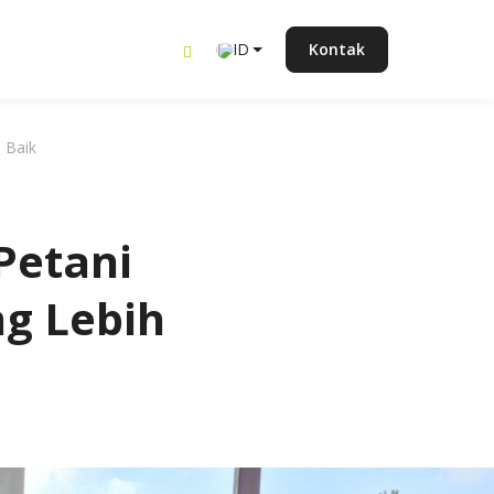
ID
Kontak
 Baik
Petani
ng Lebih