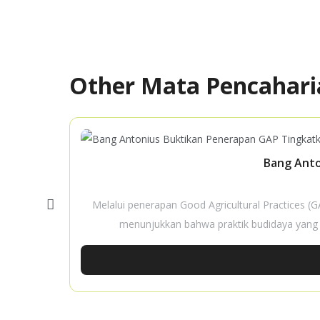
Other Mata Pencahari
Bang Anto
Melalui penerapan Good Agricultural Practices 
menunjukkan bahwa praktik budidaya yang b