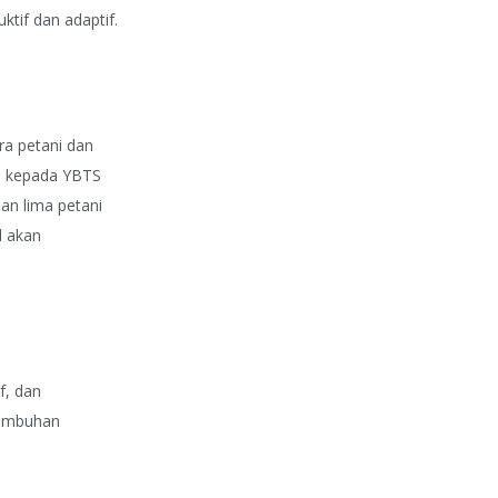
tif dan adaptif.
ra petani dan
si kepada YBTS
an lima petani
l akan
f, dan
tumbuhan