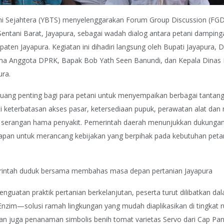
ni Sejahtera (YBTS) menyelenggarakan Forum Group Discussion (FG
 Sentani Barat, Jayapura, sebagai wadah dialog antara petani dampin
aten Jayapura. Kegiatan ini dihadiri langsung oleh Bupati Jayapura, 
ama Anggota DPRK, Bapak Bob Yath Seen Banundi, dan Kepala Dinas 
ura.
ruang penting bagi para petani untuk menyempaikan berbagai tantan
i keterbatasan akses pasar, ketersediaan pupuk, perawatan alat dan
ga serangan hama penyakit. Pemerintah daerah menunjukkan dukunga
apan untuk merancang kebijakan yang berpihak pada kebutuhan peta
rintah duduk bersama membahas masa depan pertanian Jayapura
enguatan praktik pertanian berkelanjutan, peserta turut dilibatkan d
zim—solusi ramah lingkungan yang mudah diaplikasikan di tingkat 
kukan juga penanaman simbolis benih tomat varietas Servo dari Cap Pa