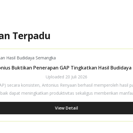
an Terpadu
nius Buktikan Penerapan GAP Tingkatkan Hasil Budiday
Uploaded
20 Juli 2026
(GAP) secara konsisten, Antonius Renyaan berhasil memperoleh hasil
aik dapat meningkatkan produktivitas sekaligus memberikan manfaat
View Detail