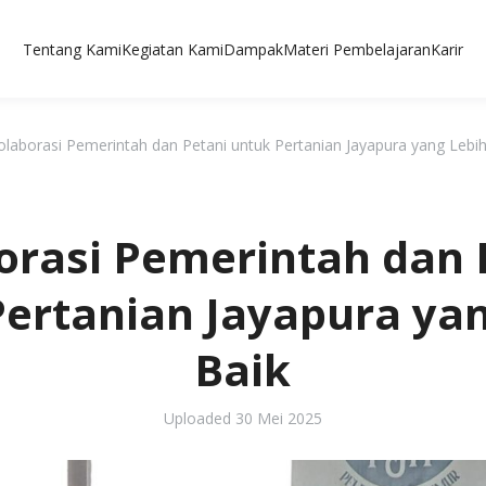
Tentang Kami
Kegiatan Kami
Dampak
Materi Pembelajaran
Karir
olaborasi Pemerintah dan Petani untuk Pertanian Jayapura yang Lebih
orasi Pemerintah dan 
ertanian Jayapura ya
Baik
Uploaded
30 Mei 2025