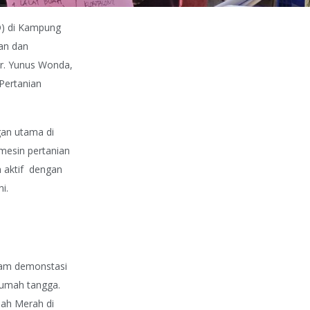
D) di Kampung
gan dan
Dr. Yunus Wonda,
Pertanian
gan utama di
 mesin pertanian
n aktif dengan
ni.
alam demonstasi
rumah tangga.
nah Merah di