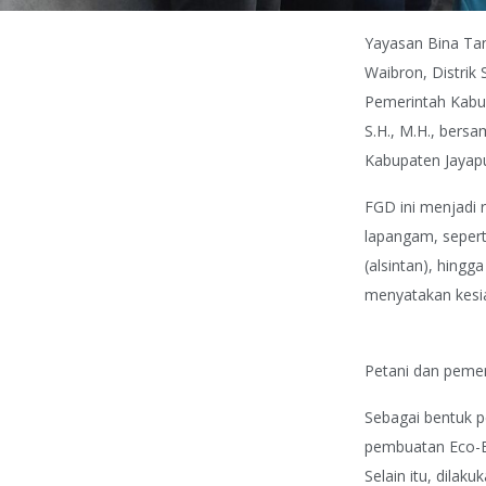
Yayasan Bina Ta
Waibron, Distrik
Pemerintah Kabup
S.H., M.H., bers
Kabupaten Jayap
FGD ini menjadi 
lapangam, sepert
(alsintan), hing
menyatakan kesi
Petani dan peme
Sebagai bentuk p
pembuatan Eco-En
Selain itu, dila