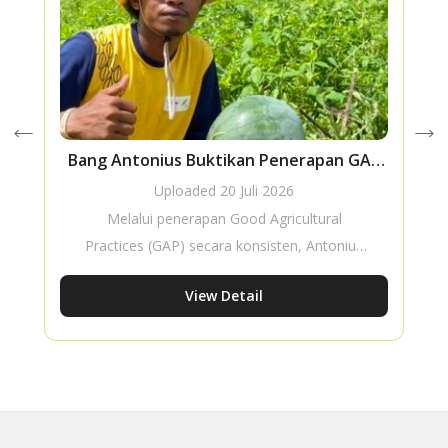
Bang Antonius Buktikan Penerapan GAP
Tingkatkan Hasil Budidaya Semangka
Uploaded
20 Juli 2026
Melalui penerapan Good Agricultural
Practices (GAP) secara konsisten, Antonius
Renyaan berhasil memperoleh hasil panen
View Detail
Semangka Amara F1 yang optimal. Kisahnya
menunjukkan bahwa praktik budidaya yang
baik dapat meningkatkan produktivitas
sekaligus memberikan manfaat nyata bagi
kesejahteraan keluarga petani.